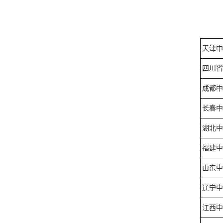
天津中
四川省
成都中
长春中
湖北中
福建中
山东中
辽宁中
江西中