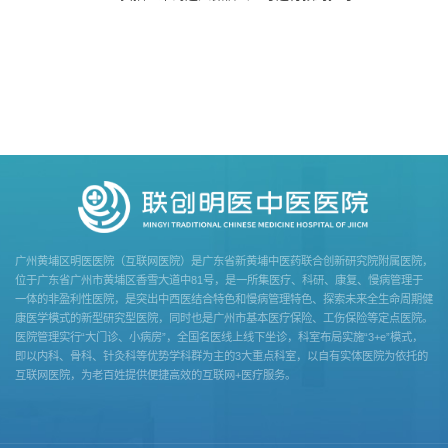
​广州黄埔区明医医院（互联网医院）是广东省新黄埔中医药联合创新研究院附属医院，
位于广东省广州市黄埔区香雪大道中81号，是一所集医疗、科研、康复、慢病管理于
一体的非盈利性医院，是突出中西医结合特色和慢病管理特色、探索未来全生命周期健
康医学模式的新型研究型医院，同时也是广州市基本医疗保险、工伤保险等定点医院。
医院管理实行“大门诊、小病房”，全国名医线上线下坐诊，科室布局实施“3+e”模式，
即以内科、骨科、针灸科等优势学科群为主的3大重点科室，以自有实体医院为依托的
互联网医院，为老百姓提供便捷高效的互联网+医疗服务。